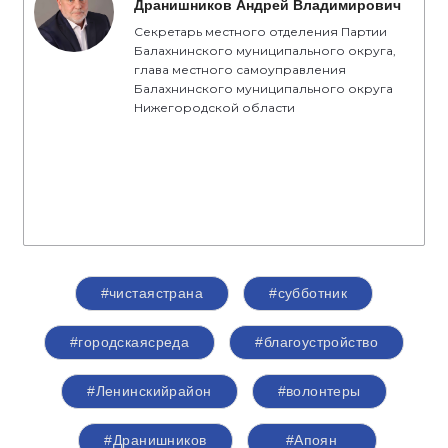
Дранишников Андрей Владимирович
Секретарь местного отделения Партии
Балахнинского муниципального округа,
глава местного самоуправления
Балахнинского муниципального округа
Нижегородской области
#чистаястрана
#субботник
#городскаясреда
#благоустройство
#Ленинскийрайон
#волонтеры
#Дранишников
#Апоян