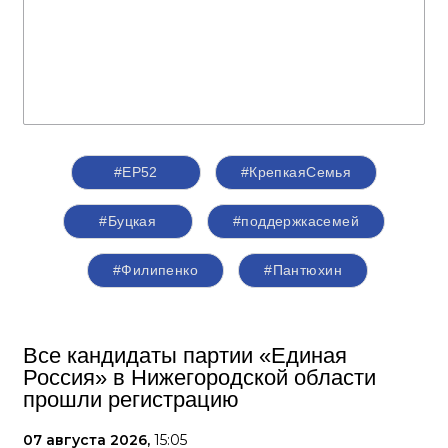
#ЕР52
#КрепкаяСемья
#Буцкая
#поддержкасемей
#Филипенко
#Пантюхин
Все кандидаты партии «Единая
Россия» в Нижегородской области
прошли регистрацию
07 августа 2026,
15:05