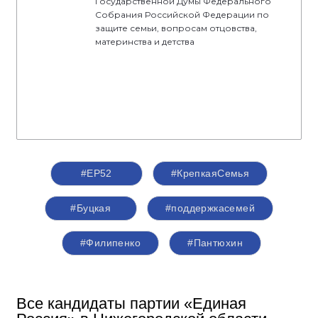
Государственной Думы Федерального
Собрания Российской Федерации по
защите семьи, вопросам отцовства,
материнства и детства
#ЕР52
#КрепкаяСемья
#Буцкая
#поддержкасемей
#Филипенко
#Пантюхин
Все кандидаты партии «Единая