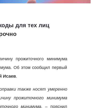
ходы для тех лиц
рочно
личину прожиточного минимума
имума. Об этом сообщил первый
й Исаев
.
оправки также носят умеренно
личину прожиточного минимума
житочного минимума,
– пояснил