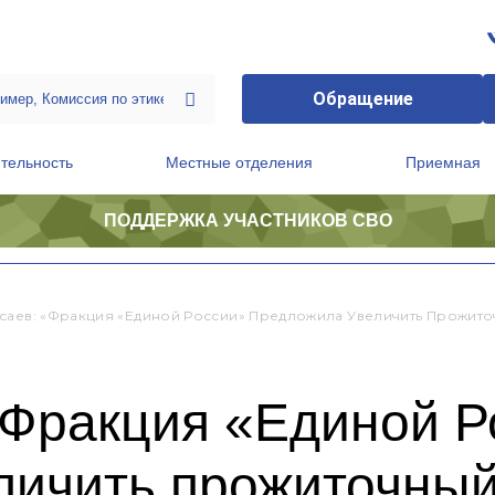
Обращение
тельность
Местные отделения
Приемная
ПОДДЕРЖКА УЧАСТНИКОВ СВО
ственной приемной Председателя Партии
Президиум регионального политического совета
саев: «Фракция «Единой России» Предложила Увеличить Прожит
«Фракция «Единой Р
личить прожиточны