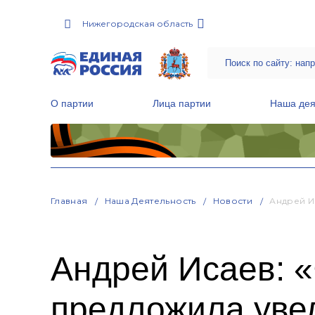
Нижегородская область
О партии
Лица партии
Наша дея
Местные общественные приемные Партии
Руководитель Региональной обще
Народная программа «Единой России»
Главная
Наша Деятельность
Новости
Андрей И
Андрей Исаев: 
предложила уве