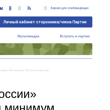
Версия для слабовидящих
Личный кабинет сторонника/члена Партии
Мультимедиа
Вступить в партию
Региональный исполнительный комитет
очный Минимум Пенсионеров»
оссии»
й минимум