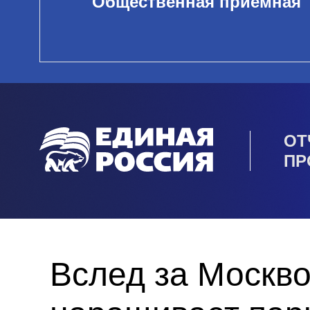
Общественная приемная
ОТ
ПР
Вслед за Москво