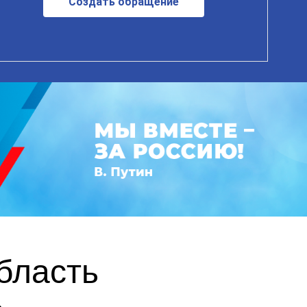
Создать обращение
бласть