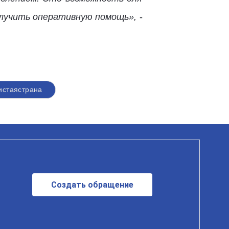
олучить оперативную помощь»,
-
истаястрана
Создать обращение