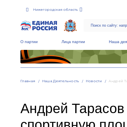
Нижегородская область
О партии
Лица партии
Наша дея
Местные общественные приемные Партии
Руководитель Региональной обще
Народная программа «Единой России»
Главная
Наша Деятельность
Новости
Андрей Т
Андрей Тарасов
спортивную пло