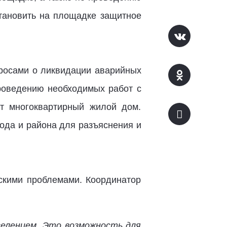
становить на площадке защитное
росами о ликвидации аварийных
роведению необходимых работ с
от многоквартирный жилой дом.
ода и района для разъяснения и
ескими проблемами. Координатор
селением. Это возможность для