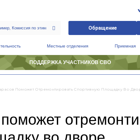
Обращение
тельность
Местные отделения
Приемная
ПОДДЕРЖКА УЧАСТНИКОВ СВО
ственной приемной Председателя Партии
Президиум регионального политического совета
арасов Поможет Отремонтировать Спортивную Площадку Во Дво
 поможет отремонти
щадку во дворе