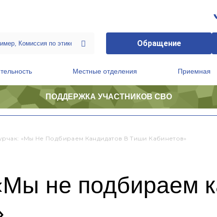
Обращение
тельность
Местные отделения
Приемная
ПОДДЕРЖКА УЧАСТНИКОВ СВО
ственной приемной Председателя Партии
Президиум регионального политического совета
урчак: «Мы Не Подбираем Кандидатов В Тиши Кабинетов»
«Мы не подбираем к
»