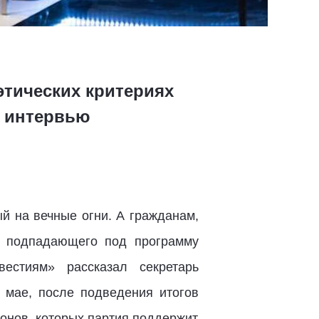
этических критериях
в интервью
й на вечные огни. А гражданам,
а, подпадающего под программу
естиям» рассказал секретарь
 мае, после подведения итогов
онов, которых партия поддержит