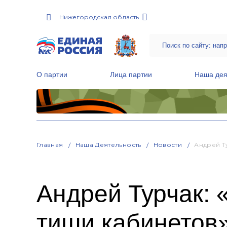
Нижегородская область
О партии
Лица партии
Наша дея
Местные общественные приемные Партии
Руководитель Региональной обще
Народная программа «Единой России»
Главная
Наша Деятельность
Новости
Андрей Т
Андрей Турчак: 
тиши кабинетов