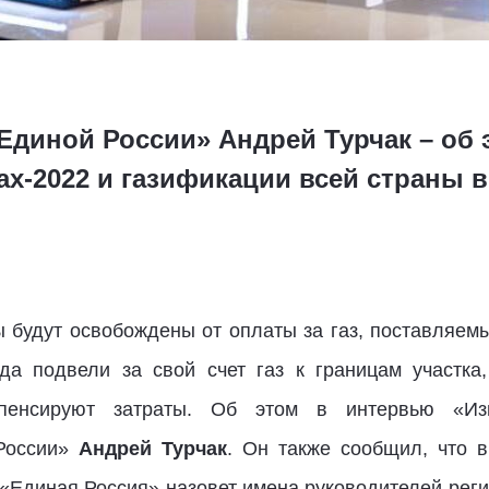
Единой России» Андрей Турчак – об 
ах-2022 и газификации всей страны 
ы будут освобождены от оплаты за газ, поставляемы
да подвели за свой счет газ к границам участк
мпенсируют затраты. Об этом в интервью «Изв
 России»
Андрей Турчак
. Он также сообщил, что в
 «Единая Россия» назовет имена руководителей реги