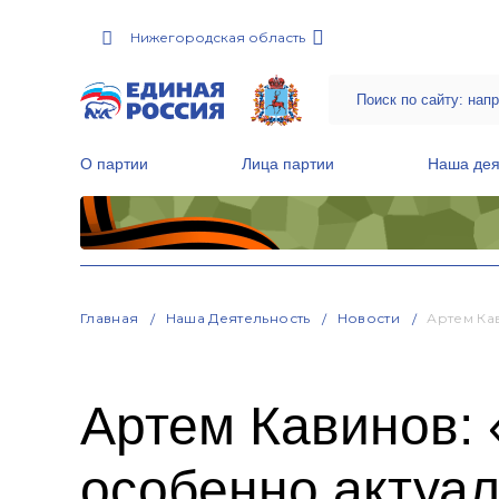
Нижегородская область
О партии
Лица партии
Наша дея
Местные общественные приемные Партии
Руководитель Региональной обще
Народная программа «Единой России»
Главная
Наша Деятельность
Новости
Артем Ка
Артем Кавинов:
особенно актуа