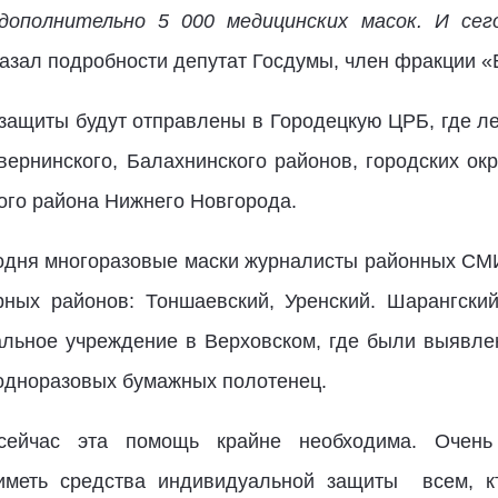
дополнительно 5 000 медицинских масок. И се
казал подробности депутат Госдумы, член фракции 
 защиты будут отправлены в Городецкую ЦРБ, где л
вернинского, Балахнинского районов, городских ок
го района Нижнего Новгорода.
годня многоразовые маски журналисты районных СМ
ых районов: Тоншаевский, Уренский. Шарангский,
альное учреждение в Верховском, где были выявле
 одноразовых бумажных полотенец.
 сейчас эта помощь крайне необходима. Очень
 иметь средства индивидуальной защиты всем, кт