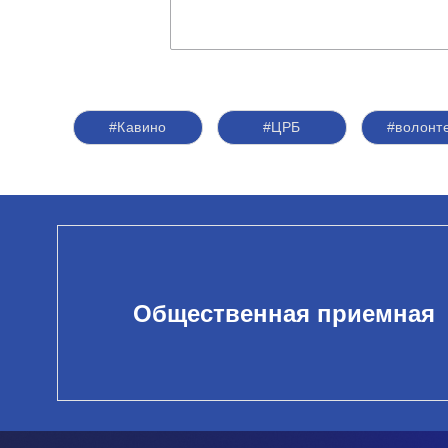
#Кавино
#ЦРБ
#волонт
Общественная приемная