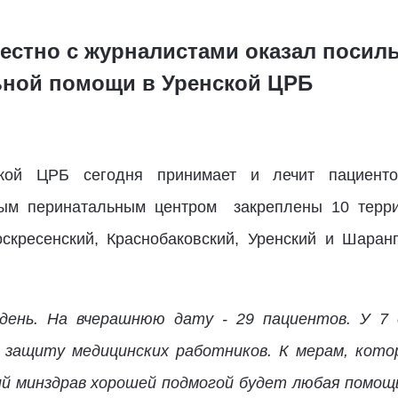
естно с журналистами оказал поси
ьной помощи в Уренской ЦРБ
кой ЦРБ сегодня принимает и лечит пациент
ым перинатальным центром закреплены 10 террито
скресенский, Краснобаковский, Уренский и Шаран
ень. На вчерашнюю дату - 29 пациентов. У 7 
ь защиту медицинских работников. К мерам, кото
ий минздрав хорошей подмогой будет любая помощь