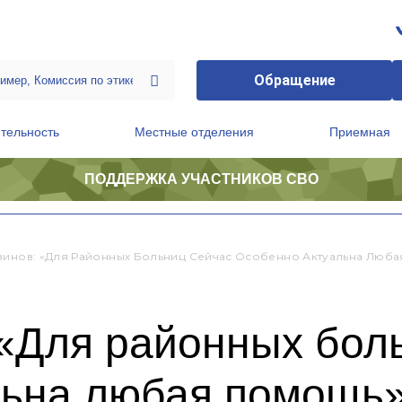
Обращение
тельность
Местные отделения
Приемная
ПОДДЕРЖКА УЧАСТНИКОВ СВО
ственной приемной Председателя Партии
Президиум регионального политического совета
винов: «Для Районных Больниц Сейчас Особенно Актуальна Люб
 «Для районных бол
льна любая помощь