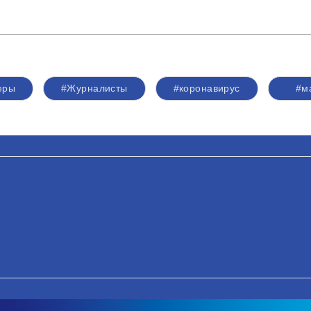
еры
#Журналисты
#коронавирус
#м