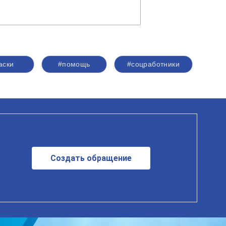
аски
#помощь
#соцработники
Создать обращение