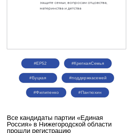
защите семьи, вопросам отцовства,
материнства и детства
#ЕР52
#КрепкаяСемья
#Буцкая
#поддержкасемей
#Филипенко
#Пантюхин
Все кандидаты партии «Единая
Россия» в Нижегородской области
прошли регистрацию