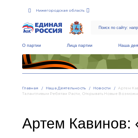
Нижегородская область
О партии
Лица партии
Наша дея
Местные общественные приемные Партии
Руководитель Региональной обще
Народная программа «Единой России»
Главная
Наша Деятельность
Новости
Артем Ка
Талантливым Ребятам Расти, Открывать Новые Возможн
Артем Кавинов: 