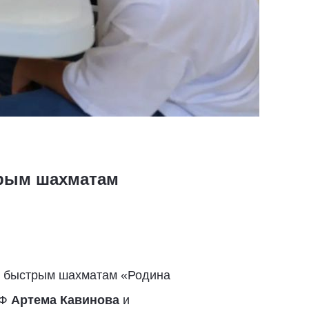
трым шахматам
о быстрым шахматам «Родина
РФ
Артема Кавинова
и