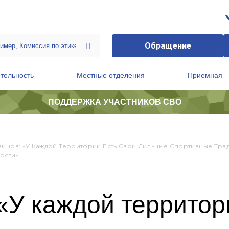
Обращение
тельность
Местные отделения
Приемная
ПОДДЕРЖКА УЧАСТНИКОВ СВО
ственной приемной Председателя Партии
Президиум регионального политического совета
винов: «У Каждой Территории Есть Свои Сильные Спортивные Тради
ости»
«У каждой территор