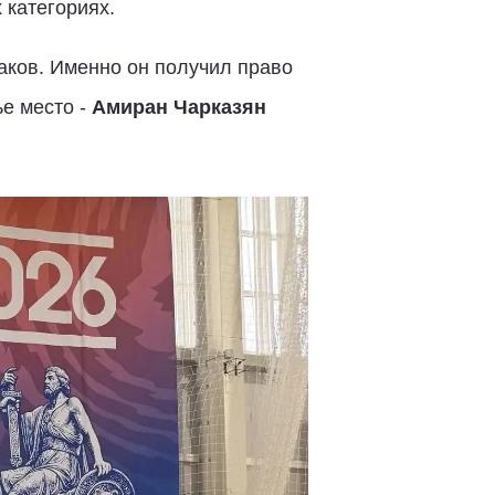
 категориях.
аков. Именно он получил право
ье место -
Амиран Чарказян