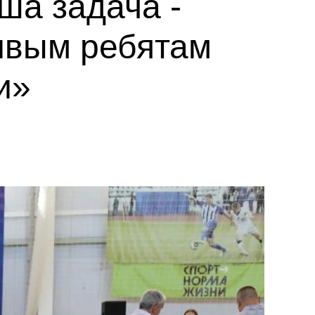
ша задача -
ливым ребятам
и»