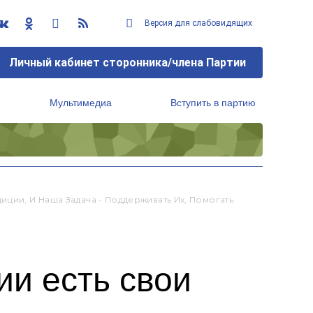
Версия для слабовидящих
Личный кабинет сторонника/члена Партии
Мультимедиа
Вступить в партию
Региональный исполнительный комитет
ции, И Наша Задача - Поддерживать Их, Помогать
ии есть свои