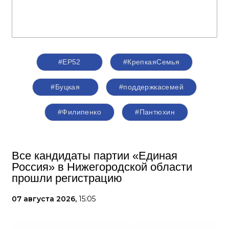
#ЕР52
#КрепкаяСемья
#Буцкая
#поддержкасемей
#Филипенко
#Пантюхин
Все кандидаты партии «Единая
Россия» в Нижегородской области
прошли регистрацию
07 августа 2026,
15:05