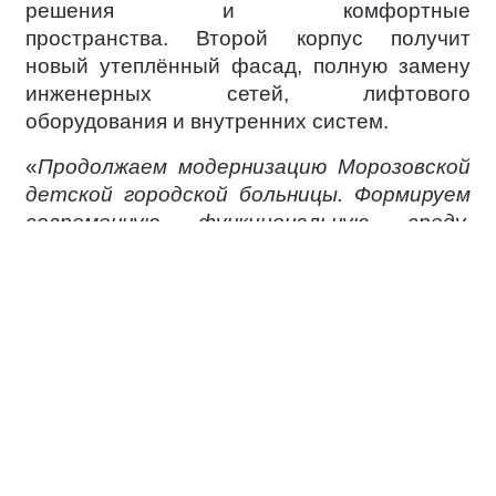
решения и комфортные
пространства. Второй корпус получит
новый утеплённый фасад, полную замену
инженерных сетей, лифтового
оборудования и внутренних систем.
«
Продолжаем модернизацию Морозовской
детской городской больницы. Формируем
современную функциональную среду,
благодаря которой повысится качество и
доступность медицинской помощи.
Сейчас начали полное обновление корпусов
11 и 22А — Центра по проведению
расширенного неонатального скрининга и
неонатологического отделения
», —
написал на своей странице в социальной
сети мэр Москвы
Сергей Собянин
.
Ежегодно помощь в больнице получают