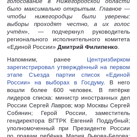
голосование в Нижегородской области
было максимально открытым. Главное —
чтобы нижегородцы были уверены:
выборы проходят честно, а их голос
учтён
», — подчеркнул руководитель
регионального исполнительного комитета
«Единой России»
Дмитрий Филипенко
.
Напомним, ранее
Центризбирком
зарегистрировал утверждённый на первом
этапе Съезда партии список «Единой
России» на выборах в Госдуму
. В него
вошли более 600 человек. В пятёрке
лидеров списка: министр иностранных дел
России Сергей Лавров; мэр Москвы Сергей
Собянин; Герой России, заместитель
гендиректора ВГТРК Евгений Поддубный;
уполномоченный при Президенте России
по правам ребёнка Мария Львова-Белова;