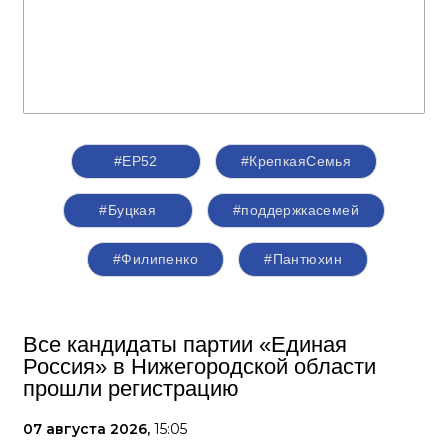
#ЕР52
#КрепкаяСемья
#Буцкая
#поддержкасемей
#Филипенко
#Пантюхин
Все кандидаты партии «Единая
Россия» в Нижегородской области
прошли регистрацию
07 августа 2026,
15:05