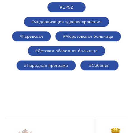
#ЕР52
#модернизация здравоохранения
#Гаревская
#Морозовская больница
#Детская областная больница
#Народная програма
#Собянин