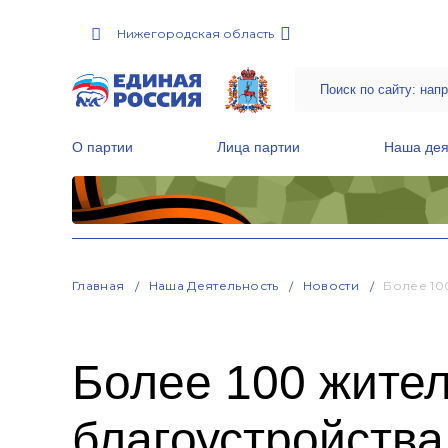
Нижегородская область
О партии
Лица партии
Наша дея
Местные общественные приемные Партии
Руководитель Региональной обще
Народная программа «Единой России»
Главная
Наша Деятельность
Новости
Более 10
Более 100 жите
благоустройства