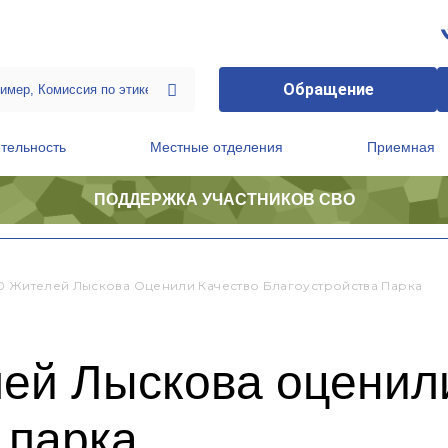
Обращение
тельность
Местные отделения
Приемная
ПОДДЕРЖКА УЧАСТНИКОВ СВО
ственной приемной Председателя Партии
Президиум регионального политического совета
0 Жителей Лыскова Оценили Качество Благоустройства Парка
лей Лыскова оценил
 парка