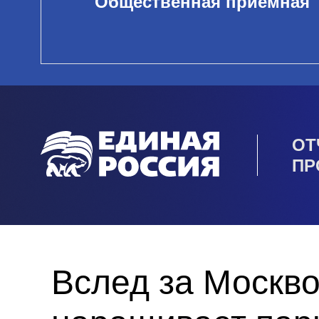
Общественная приемная
ОТ
ПР
Вслед за Москво