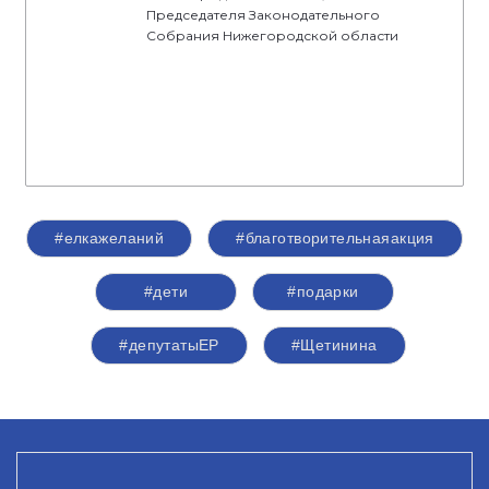
Председателя Законодательного
Собрания Нижегородской области
#елкажеланий
#благотворительнаяакция
#дети
#подарки
#депутатыЕР
#Щетинина