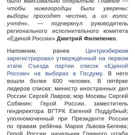
было максимально открытым. Главное —
чтобы нижегородцы были уверены:
выборы проходят честно, а их голос
учтён
», — подчеркнул руководитель
регионального исполнительного комитета
«Единой России»
Дмитрий Филипенко
.
Напомним, ранее
Центризбирком
зарегистрировал утверждённый на первом
этапе Съезда партии список «Единой
России» на выборах в Госдуму
. В него
вошли более 600 человек. В пятёрке
лидеров списка: министр иностранных дел
России Сергей Лавров; мэр Москвы Сергей
Собянин; Герой России, заместитель
гендиректора ВГТРК Евгений Поддубный;
уполномоченный при Президенте России
по правам ребёнка Мария Львова-Белова;
Герой России, начальник Главного штаба