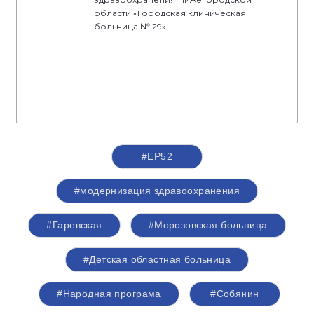
области «Городская клиническая
больница № 29»
#ЕР52
#модернизация здравоохранения
#Гаревская
#Морозовская больница
#Детская областная больница
#Народная програма
#Собянин