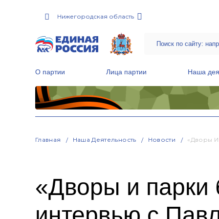
Нижегородская область
О партии
Лица партии
Наша дея
Местные общественные приемные Партии
Руководитель Региональной обще
Народная программа «Единой России»
Главная
Наша Деятельность
Новости
«Дворы И
«Дворы и парки 
интервью с Пав