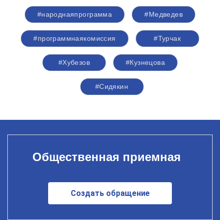
#народнаяпрограмма
#Медведев
#программнаякомиссия
#Турчак
#Хубезов
#Кузнецова
#Сидякин
Общественная приемная
Создать обращение