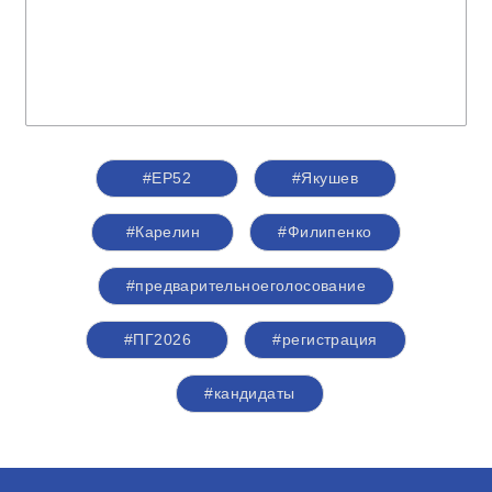
#ЕР52
#Якушев
#Карелин
#Филипенко
#предварительноеголосование
#ПГ2026
#регистрация
#кандидаты