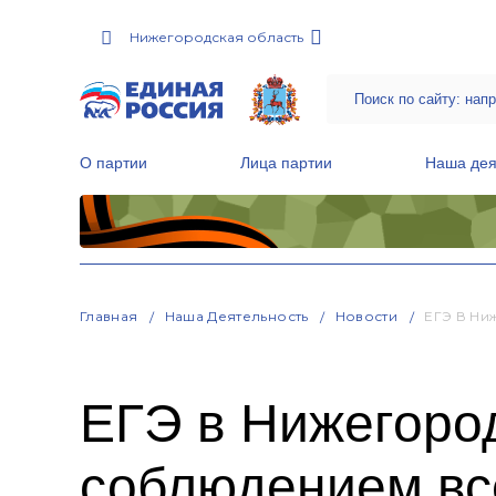
Нижегородская область
О партии
Лица партии
Наша дея
Местные общественные приемные Партии
Руководитель Региональной обще
Народная программа «Единой России»
Главная
Наша Деятельность
Новости
ЕГЭ В Ни
ЕГЭ в Нижегород
соблюдением вс