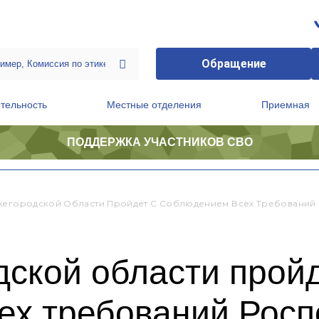
Обращение
тельность
Местные отделения
Приемная
ПОДДЕРЖКА УЧАСТНИКОВ СВО
ственной приемной Председателя Партии
Президиум регионального политического совета
жегородской Области Пройдет С Соблюдением Всех Требований
ской области пройд
ех требований Росп