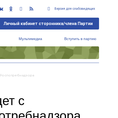
Версия для слабовидящих
Личный кабинет сторонника/члена Партии
Мультимедиа
Вступить в партию
Региональный исполнительный комитет
 Роспотребнадзора
ет с
отребнадзора