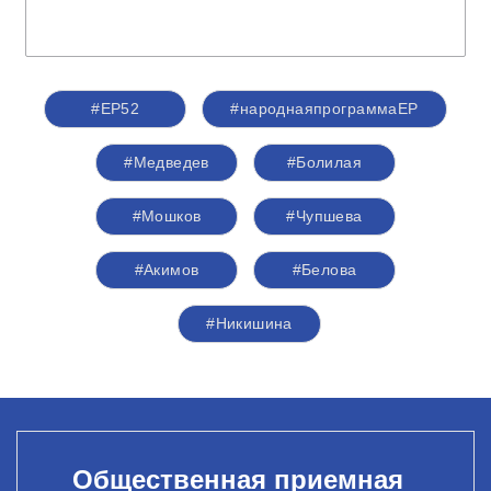
#ЕР52
#народнаяпрограммаЕР
#Медведев
#Болилая
#Мошков
#Чупшева
#Акимов
#Белова
#Никишина
Общественная приемная