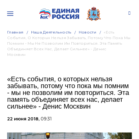
Главная
Наша Деятельность
Новости
«Есть
События, О Которых Нельзя Забывать, Потому Что Пока Мы
Помним - Мы Не Позволим Им Повториться. Эта Память
Объединяет Всех Нас, Делает Сильнее» - Денис
Москвин
«Есть события, о которых нельзя
забывать, потому что пока мы помним
- мы не позволим им повториться. Эта
память объединяет всех нас, делает
сильнее» - Денис Москвин
22 июня 2018,
09:31