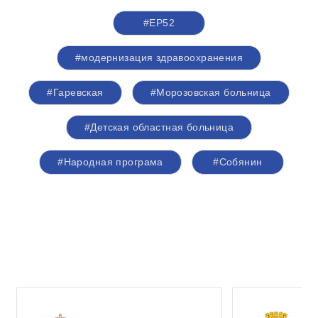
#ЕР52
#модернизация здравоохранения
#Гаревская
#Морозовская больница
#Детская областная больница
#Народная програма
#Собянин