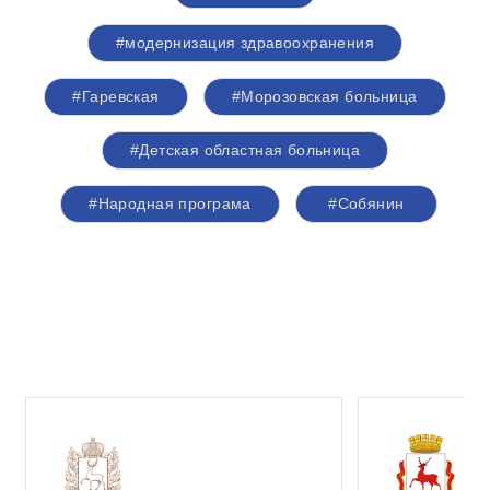
#модернизация здравоохранения
#Гаревская
#Морозовская больница
#Детская областная больница
#Народная програма
#Собянин