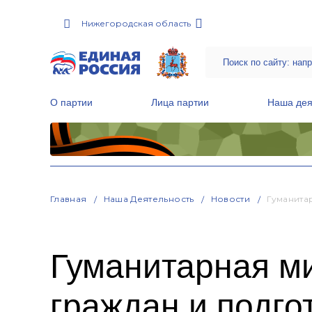
Нижегородская область
О партии
Лица партии
Наша дея
Местные общественные приемные Партии
Руководитель Региональной обще
Народная программа «Единой России»
Главная
Наша Деятельность
Новости
Гуманита
Гуманитарная м
граждан и подго