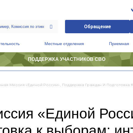
Обращение
тельность
Местные отделения
Приемная
ПОДДЕРЖКА УЧАСТНИКОВ СВО
ственной приемной Председателя Партии
Президиум регионального политического совета
рная Миссия «Единой России», Поддержка Граждан И Подготовка 
иссия «Единой Росс
товка к выборам: и