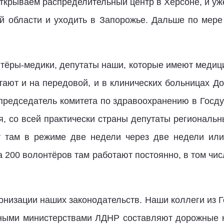
ткрываем распределительный центр в Херсоне, и уж
ой области и уходить в Запорожье. Дальше по мер
нтёры-медики, депутаты наши, которые имеют медици
тают и на передовой, и в клинических больницах Д
председатель комитета по здравоохранению в Госд
ря, со всей практически страны депутаты региональ
т там в режиме две недели через две недели или
а 200 волонтёров там работают постоянно, в том чи
онизации наших законодательств. Наши коллеги из 
ными министерствами ЛДНР составляют дорожные к