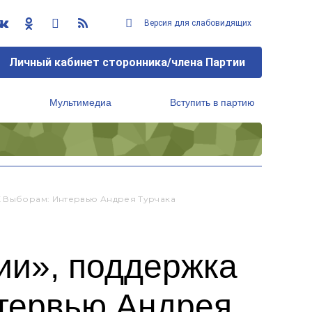
Версия для слабовидящих
Личный кабинет сторонника/члена Партии
Мультимедиа
Вступить в партию
Региональный исполнительный комитет
К Выборам: Интервью Андрея Турчака
ии», поддержка
нтервью Андрея