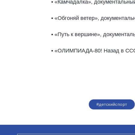
• «Камчадалка», документальный
• «Обгоняй ветер», документаль
• «Путь к вершине», документал
• «ОЛИМПИАДА-80! Назад в СССР
#детскийспорт