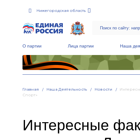
Нижегородская область
О партии
Лица партии
Наша дея
Местные общественные приемные Партии
Руководитель Региональной обще
Народная программа «Единой России»
Главная
Наша Деятельность
Новости
Интересн
Спорт»
Интересные фак