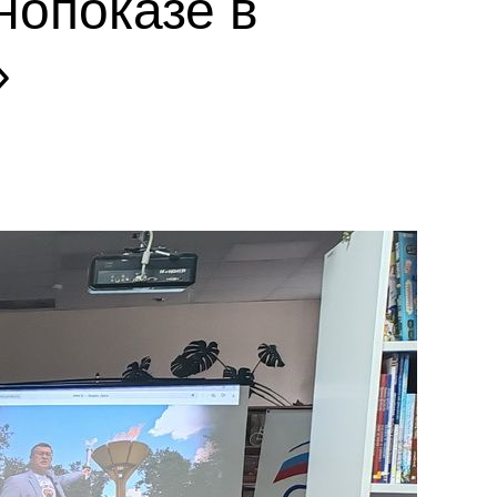
нопоказе в
»