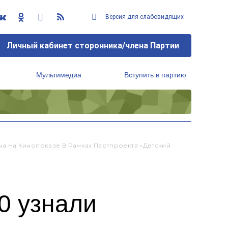
Версия для слабовидящих
Личный кабинет сторонника/члена Партии
Мультимедиа
Вступить в партию
Региональный исполнительный комитет
 На Кинопоказе В Рамках Партпроекта «Детский
0 узнали