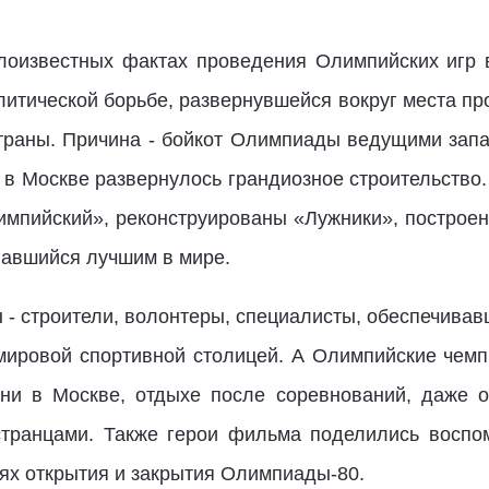
лоизвестных фактах проведения Олимпийских игр в
литической борьбе, развернувшейся вокруг места про
страны. Причина - бойкот Олимпиады ведущими зап
 в Москве развернулось грандиозное строительство
импийский», реконструированы «Лужники», построен
вавшийся лучшим в мире.
- строители, волонтеры, специалисты, обеспечивавш
 мировой спортивной столицей. А Олимпийские чем
ни в Москве, отдыхе после соревнований, даже о
остранцами. Также герои фильма поделились воспо
ях открытия и закрытия Олимпиады-80.