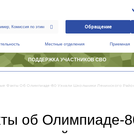
Обращение
тельность
Местные отделения
Приемная
ПОДДЕРЖКА УЧАСТНИКОВ СВО
ственной приемной Председателя Партии
Президиум регионального политического совета
ые Факты Об Олимпиаде-80 Узнали Школьники Ленинского Района
ты об Олимпиаде-8