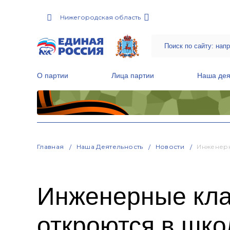
Нижегородская область
О партии
Лица партии
Наша дея
Местные общественные приемные Партии
Руководитель Региональной обще
Народная программа «Единой России»
Главная
Наша Деятельность
Новости
Инженерн
Инженерные кла
откроются в шк