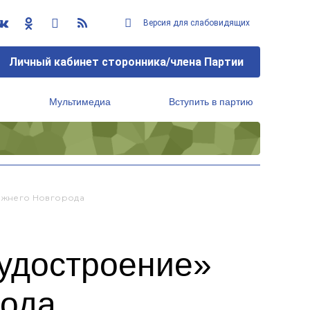
Версия для слабовидящих
Личный кабинет сторонника/члена Партии
Мультимедиа
Вступить в партию
Региональный исполнительный комитет
ижнего Новгорода
удостроение»
рода