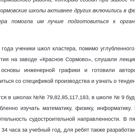
ормовские школы активнее других включились в ф
ра помогла им лучше подготовиться к органи
2 года ученики школ кластера, помимо углубленного
тия на заводе «Красное Сормово», слушали лекции
 основы инженерной графики и готовили автор
иться со спецификой производства и узнать о тенде
ся в школах №№ 79,82,85,117,183, в школе № 9 буде
убленно изучать математику, физику, информатику. 
тельность судостроительной направленности. В п
34 часа за учебный год, для ребят также разработ