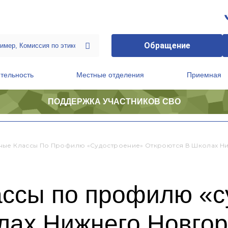
Обращение
тельность
Местные отделения
Приемная
ПОДДЕРЖКА УЧАСТНИКОВ СВО
ственной приемной Председателя Партии
Президиум регионального политического совета
ые Классы По Профилю «судостроение» Откроются В Школах Н
ссы по профилю «с
олах Нижнего Новго