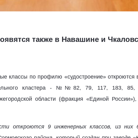
явятся также в Навашине и Чкаловс
ые классы по профилю «судостроение» откроются 
ительного кластера - №№82, 79, 117, 183, 85,
жегородской области (фракция «Единой России»),
сти откроются 9 инженерных классов, из них 
ормовского района, который создан при заводе «