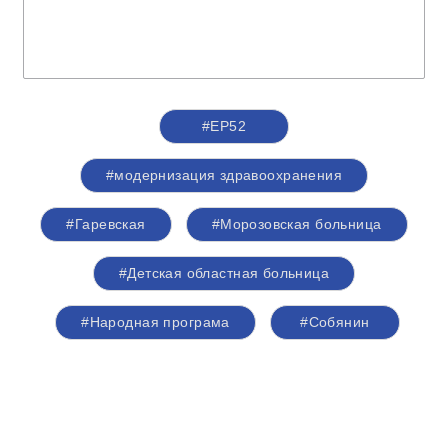
#ЕР52
#модернизация здравоохранения
#Гаревская
#Морозовская больница
#Детская областная больница
#Народная програма
#Собянин