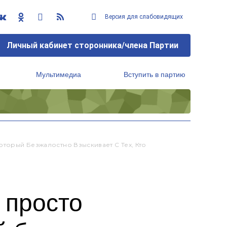
Версия для слабовидящих
Личный кабинет сторонника/члена Партии
Мультимедиа
Вступить в партию
Региональный исполнительный комитет
оторый Безжалостно Взыскивает С Тех, Кто
 просто