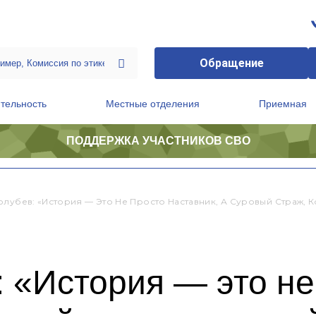
Обращение
тельность
Местные отделения
Приемная
ПОДДЕРЖКА УЧАСТНИКОВ СВО
ственной приемной Председателя Партии
Президиум регионального политического совета
олубев: «История — Это Не Просто Наставник, А Суровый Страж, К
 «История — это не