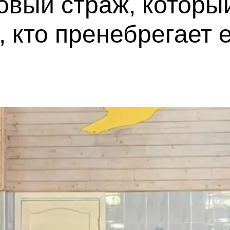
ровый страж, котор
х, кто пренебрегает 