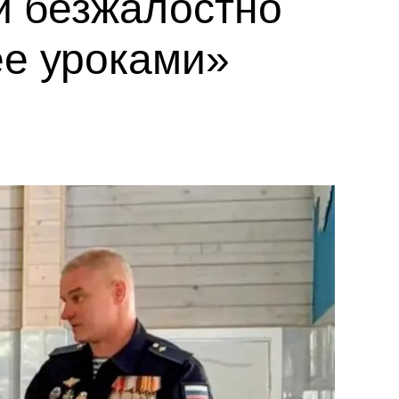
ый безжалостно
ее уроками»