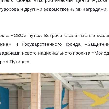
дитель фонда «Патриотический центр Русск
уворова и другими ведомственными наградами.
екта «СВОй путь». Встреча стала частью масш
ание» и Государственного фонда «Защитник
с задачами нового национального проекта «Молод
ром Путиным.