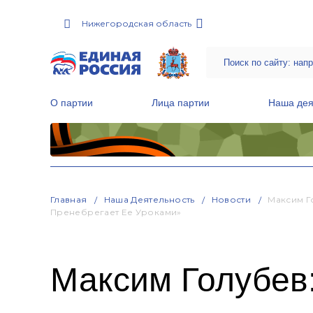
Нижегородская область
О партии
Лица партии
Наша дея
Местные общественные приемные Партии
Руководитель Региональной обще
Народная программа «Единой России»
Главная
Наша Деятельность
Новости
Максим Г
Пренебрегает Ее Уроками»
Максим Голубев: