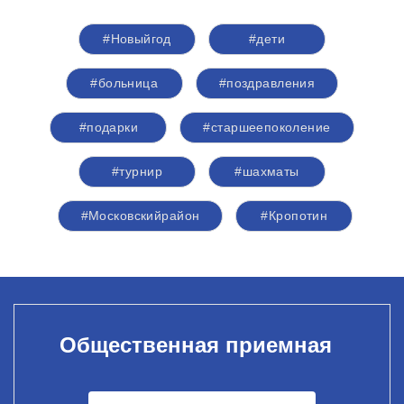
#Новыйгод
#дети
#больница
#поздравления
#подарки
#старшеепоколение
#турнир
#шахматы
#Московскийрайон
#Кропотин
Общественная приемная