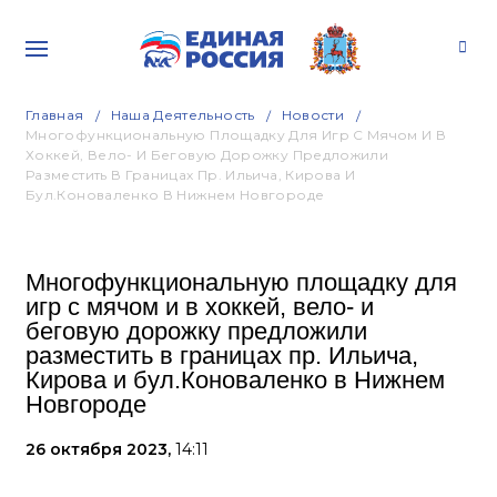
Главная
Наша Деятельность
Новости
Многофункциональную Площадку Для Игр С Мячом И В
Хоккей, Вело- И Беговую Дорожку Предложили
Разместить В Границах Пр. Ильича, Кирова И
Бул.Коноваленко В Нижнем Новгороде
Многофункциональную площадку для
игр с мячом и в хоккей, вело- и
беговую дорожку предложили
разместить в границах пр. Ильича,
Кирова и бул.Коноваленко в Нижнем
Новгороде
26 октября 2023,
14:11