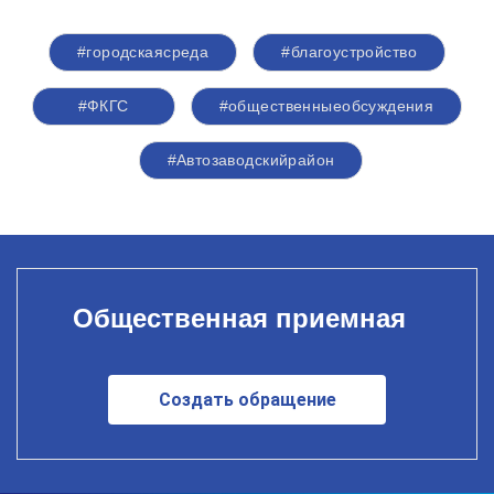
#городскаясреда
#благоустройство
#ФКГС
#общественныеобсуждения
#Автозаводскийрайон
Общественная приемная
Создать обращение