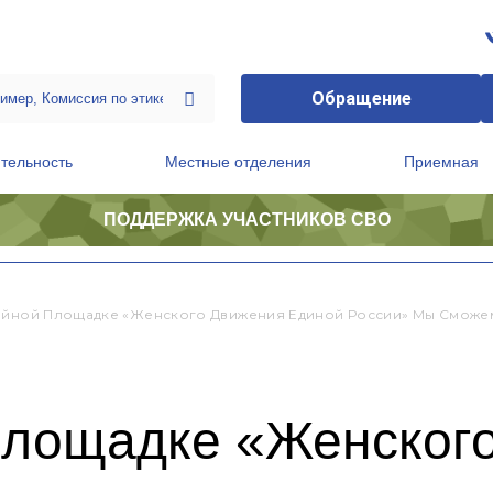
Обращение
тельность
Местные отделения
Приемная
ПОДДЕРЖКА УЧАСТНИКОВ СВО
ственной приемной Председателя Партии
Президиум регионального политического совета
ийной Площадке «Женского Движения Единой России» Мы Сможем
площадке «Женског