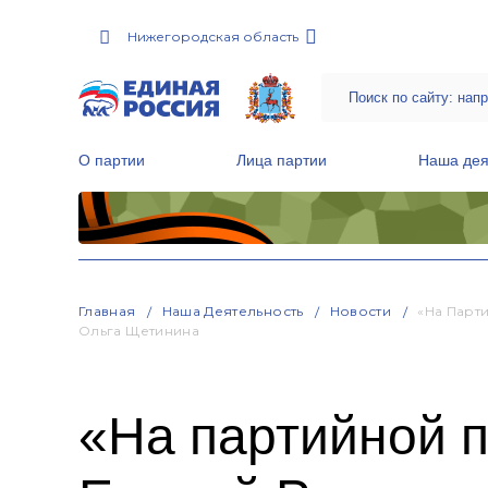
Нижегородская область
О партии
Лица партии
Наша дея
Местные общественные приемные Партии
Руководитель Региональной обще
Народная программа «Единой России»
Главная
Наша Деятельность
Новости
«На Парт
Ольга Щетинина
«На партийной 