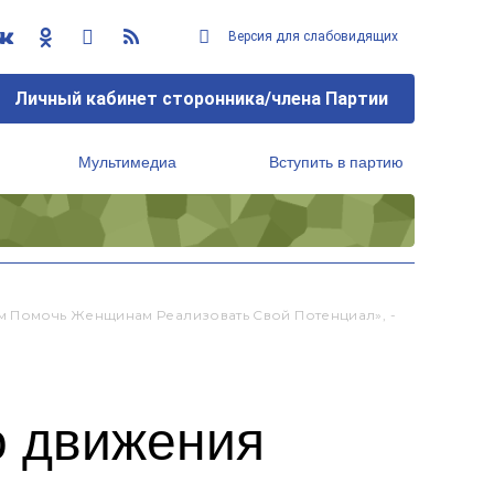
Версия для слабовидящих
Личный кабинет сторонника/члена Партии
Мультимедиа
Вступить в партию
Региональный исполнительный комитет
 Помочь Женщинам Реализовать Свой Потенциал», -
о движения