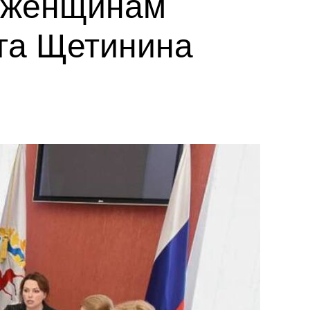
ь женщинам
ьга Щетинина