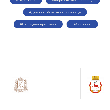
#Гаревская
#Морозовская больница
#Детская областная больница
#Народная програма
#Собянин
Правительство
Админист