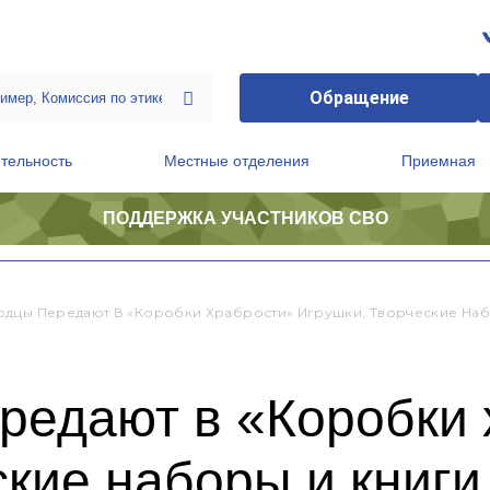
Обращение
тельность
Местные отделения
Приемная
ПОДДЕРЖКА УЧАСТНИКОВ СВО
ственной приемной Председателя Партии
Президиум регионального политического совета
дцы Передают В «Коробки Храбрости» Игрушки, Творческие Наб
редают в «Коробки 
ские наборы и книги