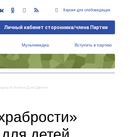
Версия для слабовидящих
Личный кабинет сторонника/члена Партии
Мультимедиа
Вступить в партию
Региональный исполнительный комитет
оры И Книги Для Детей
храбрости»
 для детей