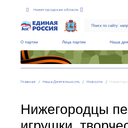
Нижегородская область
О партии
Лица партии
Наша дея
Местные общественные приемные Партии
Руководитель Региональной обще
Народная программа «Единой России»
Главная
Наша Деятельность
Новости
Нижегоро
Нижегородцы пе
игрушки, творче