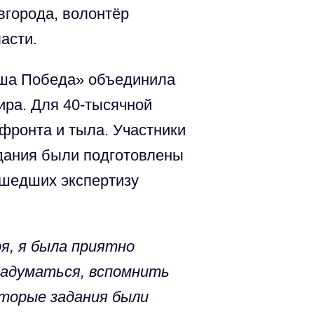
вгорода, волонтёр
асти.
аша Победа» объединила
ира. Для 40-тысячной
 фронта и тыла. Участники
адания были подготовлены
ошедших экспертизу
я, я была приятно
 задуматься, вспомнить
оторые задания были