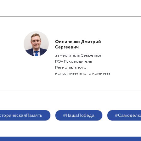
Филипенко Дмитрий
Сергеевич
заместитель Секретаря
РО– Руководитель
Регионального
исполнительного комитета
сторическаяПамять
#НашаПобеда
#Самоделк