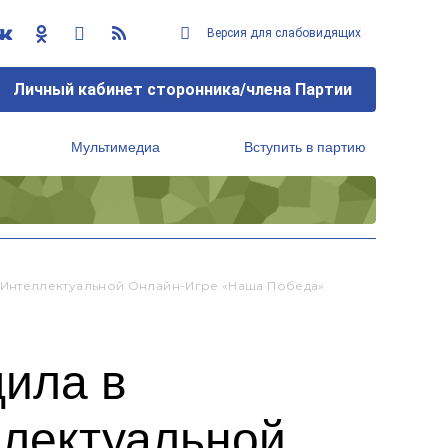
Версия для слабовидящих
Личный кабинет сторонника/члена Партии
Мультимедиа
Вступить в партию
Региональный исполнительный комитет
Интеллектуальной Онлайн-Игре «Наша Победа»
ила в
ллектуальной