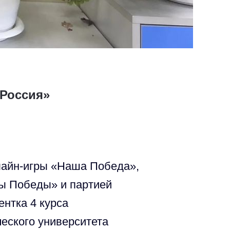
 Россия»
лайн-игры «Наша Победа»,
ы Победы» и партией
нтка 4 курса
ческого университета