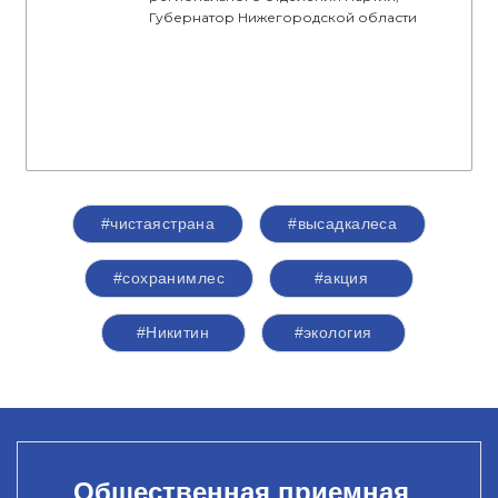
Губернатор Нижегородской области
#чистаястрана
#высадкалеса
#сохранимлес
#акция
#Никитин
#экология
Общественная приемная