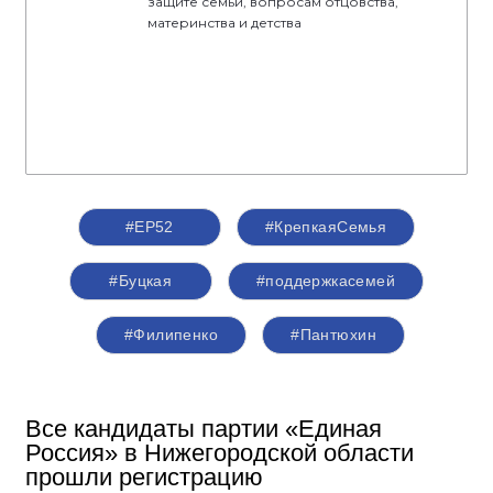
защите семьи, вопросам отцовства,
материнства и детства
#ЕР52
#КрепкаяСемья
#Буцкая
#поддержкасемей
#Филипенко
#Пантюхин
Все кандидаты партии «Единая
Россия» в Нижегородской области
прошли регистрацию