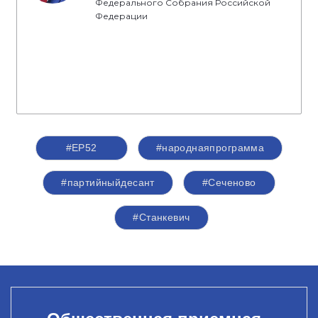
Федерального Собрания Российской
Федерации
#ЕР52
#народнаяпрограмма
#партийныйдесант
#Сеченово
#Станкевич