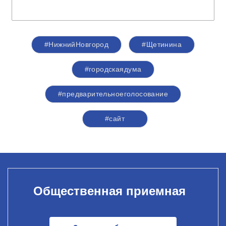
#НижнийНовгород
#Щетинина
#городскаядума
#предварительноеголосование
#сайт
Общественная приемная