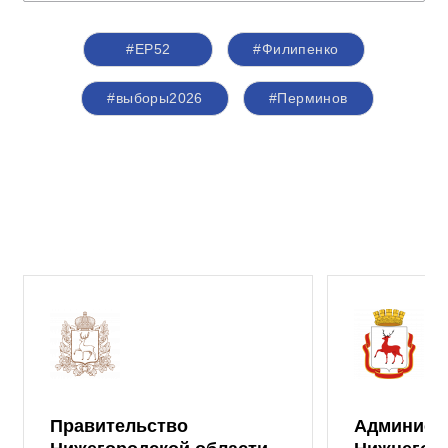
#ЕР52
#Филипенко
#выборы2026
#Перминов
Правительство
Админист