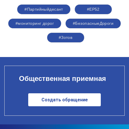
#Партийныйдесант
#ЕР52
#мониторинг дорог
#БезопасныеДороги
#Зотов
Общественная приемная
Создать обращение