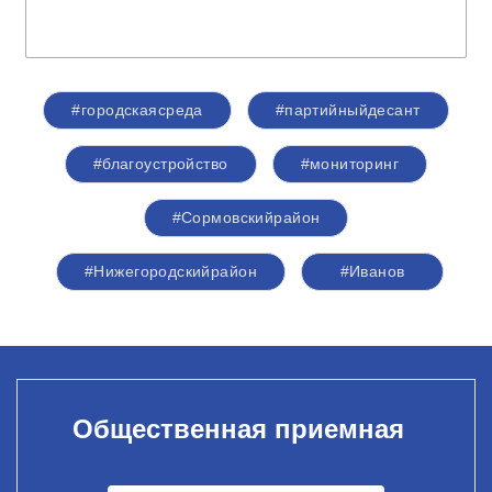
#городскаясреда
#партийныйдесант
#благоустройство
#мониторинг
#Сормовскийрайон
#Нижегородскийрайон
#Иванов
Общественная приемная