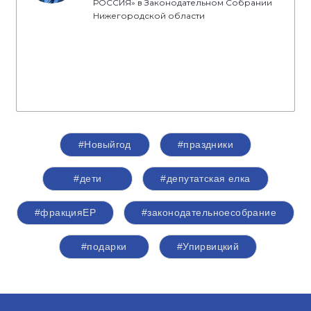
РОССИЯ» в Законодательном Собрании
Нижегородской области
#Новыйгод
#праздники
#дети
#депутатская елка
#фракцияЕР
#законодательноесобрание
#подарки
#Упирвицкий