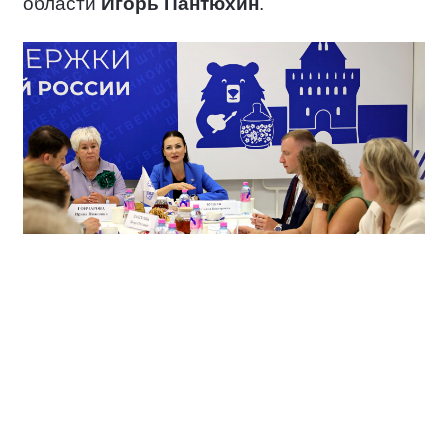
области
Игорь Пантюхин
.