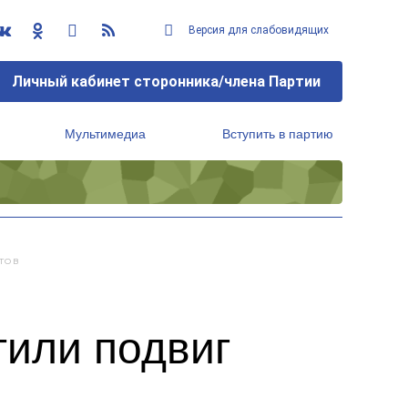
Версия для слабовидящих
Личный кабинет сторонника/члена Партии
Мультимедиа
Вступить в партию
Региональный исполнительный комитет
тов
тили подвиг