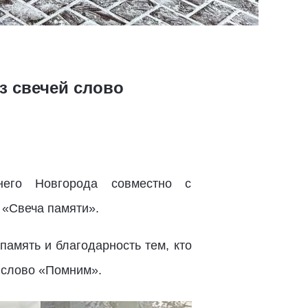
з свечей слово
него Новгорода совместно с
 «Свеча памяти».
амять и благодарность тем, кто
 слово «Помним».