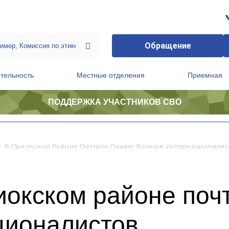
Обращение
тельность
Местные отделения
Приемная
ПОДДЕРЖКА УЧАСТНИКОВ СВО
ственной приемной Председателя Партии
Президиум регионального политического совета
: В Приокском Районе Почтили Подвиг Воинов-Интернационалис
иокском районе поч
ционалистов