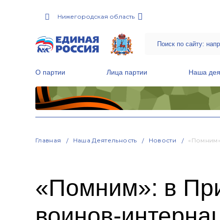
Нижегородская область
О партии
Лица партии
Наша дея
Местные общественные приемные Партии
Руководитель Региональной обще
Народная программа «Единой России»
Главная
Наша Деятельность
Новости
«Помним»
«Помним»: в Пр
воинов-интерна