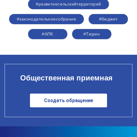
#развитиесельскийтерриторий
#законодательноесобрание
#бюджет
#АПК
#Тюрин
Общественная приемная
Создать обращение