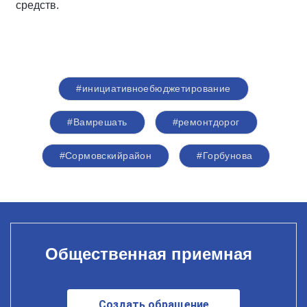
средств.
#инициативноебюджетирование
#Вамрешать
#ремонтдорог
#Сормовскийрайон
#Горбунова
Общественная приемная
Создать обращение