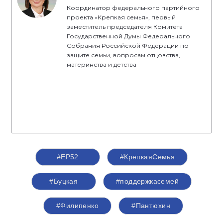
Координатор федерального партийного
проекта «Крепкая семья», первый
заместитель председателя Комитета
Государственной Думы Федерального
Собрания Российской Федерации по
защите семьи, вопросам отцовства,
материнства и детства
#ЕР52
#КрепкаяСемья
#Буцкая
#поддержкасемей
#Филипенко
#Пантюхин