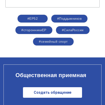
#ЕР52
#Поддымников
#сторонникиЕР
#СилаРоссии
#семейный спорт
Общественная приемная
Создать обращение