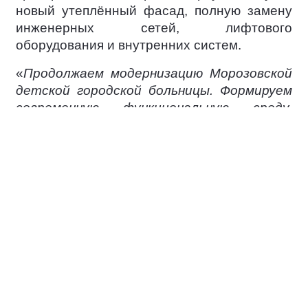
новый утеплённый фасад, полную замену
инженерных сетей, лифтового
оборудования и внутренних систем.
«
Продолжаем модернизацию Морозовской
детской городской больницы. Формируем
современную функциональную среду,
благодаря которой повысится качество и
доступность медицинской помощи.
Сейчас начали полное обновление корпусов
11 и 22А — Центра по проведению
расширенного неонатального скрининга и
неонатологического отделения
», —
написал на своей странице в социальной
сети мэр Москвы
Сергей Собянин
.
Ежегодно помощь в больнице получают
дети из 89 регионов страны — всего более
10 тысяч пациентов из разных субъектов,