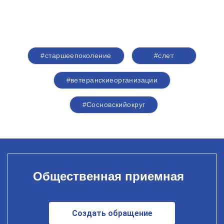
#старшеепоколение
#слет
#ветеранскиеорганизации
#Сосновскийокруг
Общественная приемная
Создать обращение