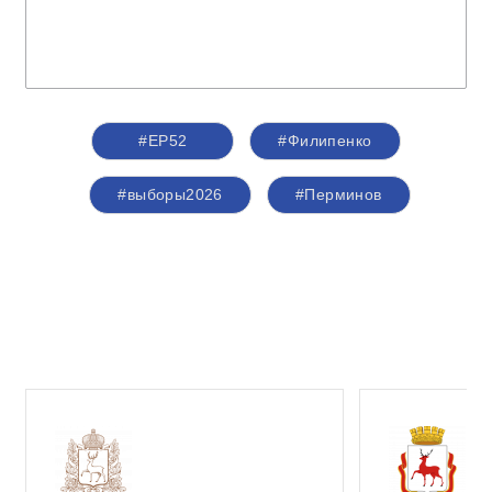
#ЕР52
#Филипенко
#выборы2026
#Перминов