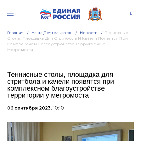
Главная
Наша Деятельность
Новости
Теннисные
Столы, Площадка Для Стритбола И Качели Появятся При
Комплексном Благоустройстве Территории У
Метромоста
Теннисные столы, площадка для
стритбола и качели появятся при
комплексном благоустройстве
территории у метромоста
06 сентября 2023,
10:10