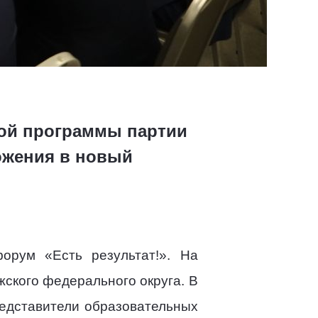
ной программы партии
ожения в новый
орум «Есть результат!». На
ского федерального округа. В
редставители образовательных