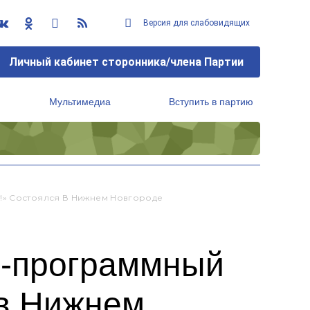
Версия для слабовидящих
Личный кабинет сторонника/члена Партии
Мультимедиа
Вступить в партию
Региональный исполнительный комитет
!» Состоялся В Нижнем Новгороде
о-программный
 в Нижнем