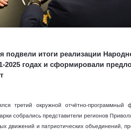
я подвели итоги реализации Народ
21-2025 годах и сформировали предл
т
лся третий окружной отчётно-программный ф
рки собрались представители регионов Приволж
ых движений и патриотических объединений, п