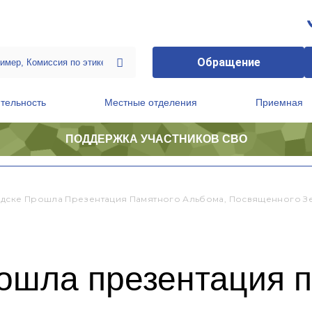
Обращение
тельность
Местные отделения
Приемная
ПОДДЕРЖКА УЧАСТНИКОВ СВО
ственной приемной Председателя Партии
Президиум регионального политического совета
дске Прошла Презентация Памятного Альбома, Посвященного Зе
рошла презентация 