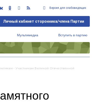
Версия для слабовидящих
Личный кабинет сторонника/члена Партии
Мультимедиа
Вступить в партию
Региональный исполнительный комитет
млякам - Участникам Великой Отечественной
памятного