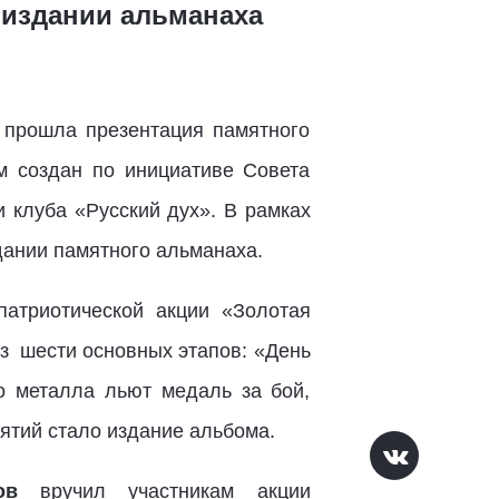
 издании альманаха
 прошла презентация памятного
м создан по инициативе Совета
и клуба «Русский дух». В рамках
дании памятного альманаха.
атриотической акции «Золотая
из
шести основных этапов: «День
о металла льют медаль за бой,
иятий стало издание альбома.
ов
вручил участникам акции