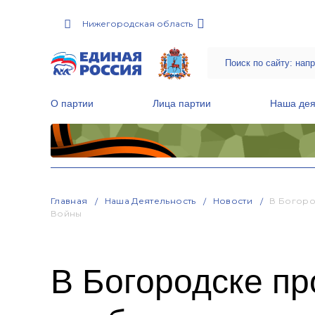
Нижегородская область
О партии
Лица партии
Наша дея
Местные общественные приемные Партии
Руководитель Региональной обще
Народная программа «Единой России»
Главная
Наша Деятельность
Новости
В Богоро
Войны
В Богородске п